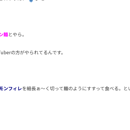
ン麺
とやら。
Tuber
の方がやられてるんです。
モンフィレ
を細長ぁ〜く切って麺のようにすすって食べる。と