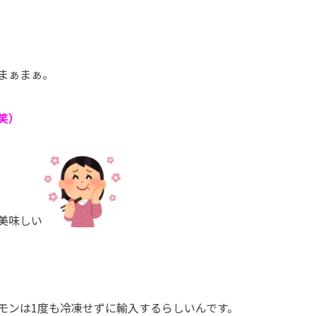
まぁまぁ。
笑）
美味しい
モンは
1
度も冷凍せずに輸入するらしいんです。 だ