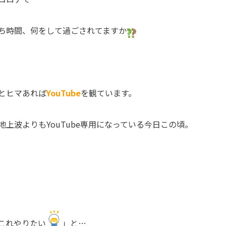
ち時間、何をして過ごされてますか
とヒマあれば
YouTube
を観ています。
地上波よりも
YouTube
専用になっている今日この頃。
これやりたい
」と
…