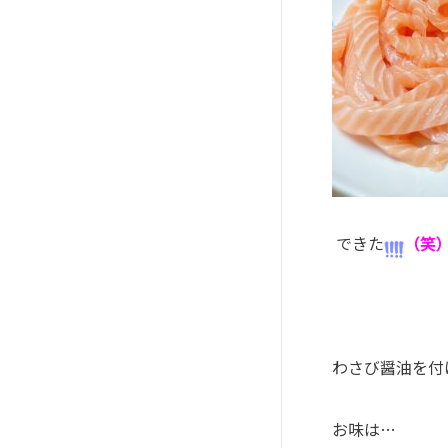
できた
（笑
わさび醤油を付
お味は
…