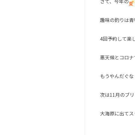
さて、今年の
趣味の釣りは青
4
回予約して楽
悪天候とコロナ
もうやんだぐな
次は
11
月のブリ
大海原に出てス