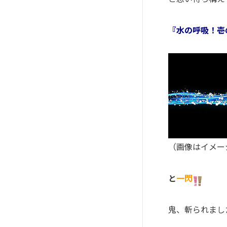
『水の呼吸！壱
（画像はイメー
と
一閃
鬼、斬られまし